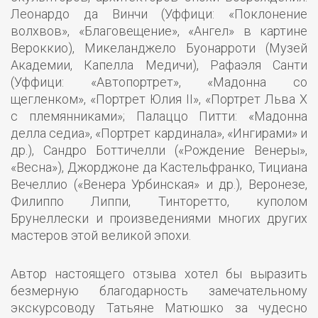
Леонардо да Винчи (Уффици: «Поклонение
волхвов», «Благовещение», «Ангел» в картине
Вероккио), Микеланджело Буонарроти (Музей
Академии, Капелла Медичи), Рафаэля Санти
(Уффици: «Автопортрет», «Мадонна со
щегленком», «Портрет Юлия II», «Портрет Льва Х
с племянниками»; Палаццо Питти: «Мадонна
делла седиа», «Портрет кардинала», «Ингирами» и
др.), Сандро Боттичелли («Рождение Венеры»,
«Весна»), Джорджоне да Кастельфранко, Тициана
Вечеллио («Венера Урбинская» и др.), Веронезе,
Филиппо Липпи, Тинторетто, куполом
Брунеллески и произведениями многих других
мастеров этой великой эпохи.
Автор настоящего отзыва хотел бы выразить
безмерную благодарность замечательному
экскурсоводу Татьяне Матюшко за чудесно