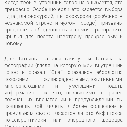
Когда твой внутренний голос не ошибается, это
прекрасно. Особенно если это касается выбора
гида для экскурсий, т.к. экскурсии (особенно в
незнакомой стране и чужом городе) призваны
преодолеть обыденность и помочь расправить
крылья для полета навстречу прекрасному и
новому.
Две Татьяны: Татьяна вживую и Татьяна на
фотографии (глядя на которую мой внутренний
голос и сказал: "Она.") оказались абсолютно
похожими: жизнерадостными,позитивными,
многознающими и умеющими подать
информацию так, что, независимо от ранее
полученных впечатлений и предубеждений, ты
начинаешь всё видеть в более солнечном и
правильном свете. Касается ли это бифштекса
по-флорентийски, или очередного шедевра
Микеланджело.