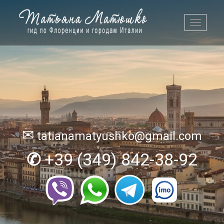
Toggle
navigati
✉
tatianamatyushko@gmail.com
✆
+39 (349) 842-38-92