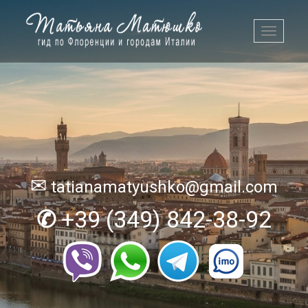
Toggle
navigati
✉
tatianamatyushko@gmail.com
✆
+39 (349) 842-38-92