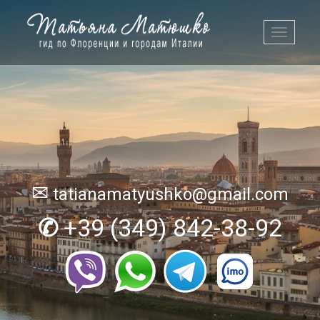
Toggle
navigati
✉
tatianamatyushko@gmail.com
✆
+39 (349) 842-38-92