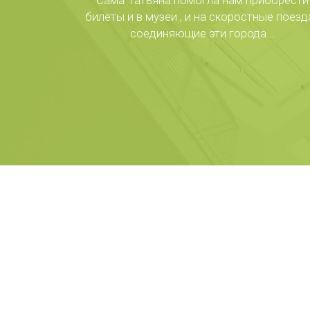
Сама Татьяна помогла нам приобрести
билеты и в музеи , и на скоростные поезда
соединяющие эти города…