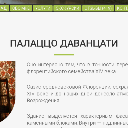
ЗАД
ОБО МНЕ
УСЛУГИ
ЭКСКУРСИИ
ОТЗЫВЫ (419)
КОНТ
ПАЛАЦЦО ДАВАНЦАТИ
Оно интересно тем, что в точности пер
флорентийского семейства XIV века.
Оазис средневековой Флоренции, сохра
XIV веке и до наших дней донесло атм
Возрождения.
Здание выделяется характерным фа
каменными блоками. Внутри — подлинные